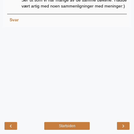
Ser ut som vi har mange av de samme bøkene. Hadde
vært artig med noen sammenligninger med meninger:)
Svar
‹
›
Startsiden