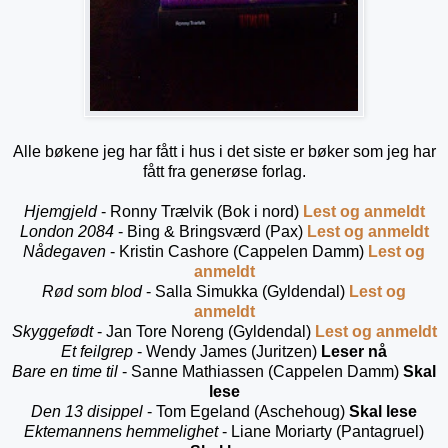
Alle bøkene jeg har fått i hus i det siste er bøker som jeg har
fått fra generøse forlag.
Hjemgjeld
- Ronny Trælvik (Bok i nord)
Lest og anmeldt
London
2084
- Bing & Bringsværd (Pax)
Lest og anmeldt
Nådegaven
- Kristin Cashore (Cappelen Damm)
Lest og
anmeldt
Rød som blod
- Salla Simukka (Gyldendal)
Lest og
anmeldt
Skyggefødt
- Jan Tore Noreng (Gyldendal)
Lest og anmeldt
Et feilgrep
- Wendy James (Juritzen)
Leser nå
Bare en time til
- Sanne Mathiassen (Cappelen Damm)
Skal
lese
Den 13 disippel
- Tom Egeland (Aschehoug)
Skal lese
Ektemannens hemmelighet
- Liane Moriarty (Pantagruel)