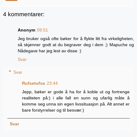
4 kommentarer:
Anonym
09:51
Jeg bruker også ofte bøker for å flykte litt fra virkeligheten,
så skjønner godt at du begraver deg i dem ;) Mapuche og
Nådegave har jeg lest av disse :)
Svar
Svar
Rufsetufsa
23:44
Jepp, bøker er gode å ha for å koble ut og fortrenge
realiteten på:) i alle fall en sunn og ufarlig måte å
komme seg unna sin egen livssituasjon på. Alt annet er
bare forstyrrelser og til besvær:)
Svar