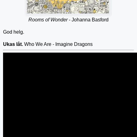
Rooms of Wonder
- Johanna Basford
God helg.
Ukas låt.
Who We Are - Imagine Dragons